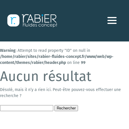
Aller
directement
au
contenu
Warning
: Attempt to read property "ID" on null in
/home/rabier/sites/rabier-fluides-concept.fr/www/web/wp-
content/themes/rabier/header.php
on line
99
Aucun résultat
Désolé, mais il n’y a rien ici. Peut-être pouvez-vous effectuer une
recherche ?
Rechercher :