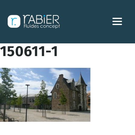
Aller
directement
au
contenu
150611-1