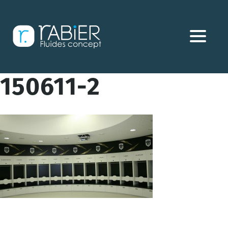
Aller
directement
au
contenu
150611-2