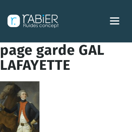
Aller
directement
au
contenu
page garde GAL
LAFAYETTE