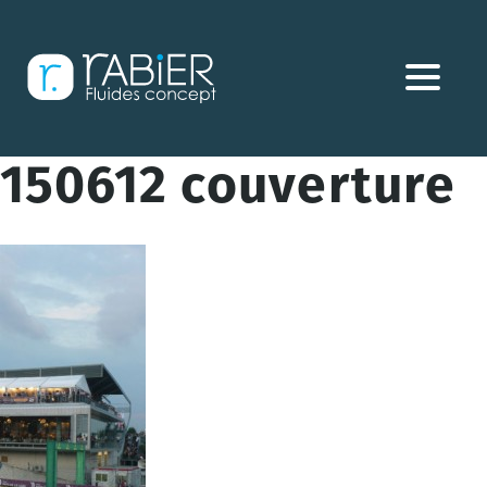
Aller
directement
au
contenu
150612 couverture