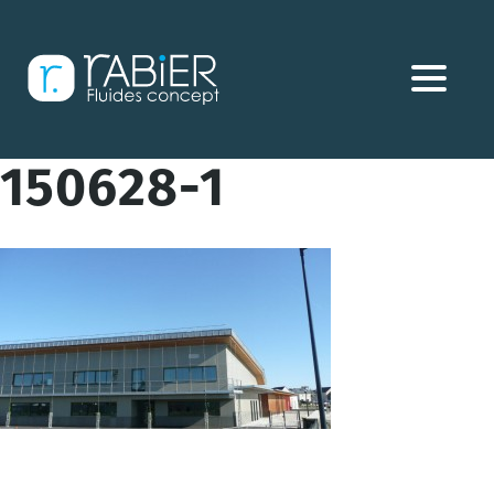
Aller
directement
au
contenu
150628-1