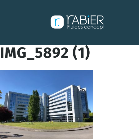
Aller
directement
au
contenu
IMG_5892 (1)