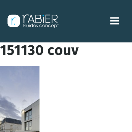
Aller
directement
au
contenu
151130 couv