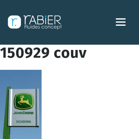
Aller
directement
au
contenu
150929 couv