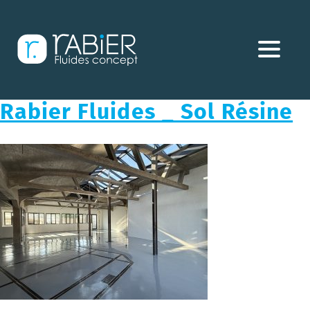
Aller
directement
au
contenu
Rabier Fluides _ Sol Résine